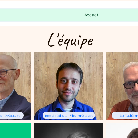
Accueil
L'équipe
t - Président
Romain Miceli - Vice-président
Ido Walther 