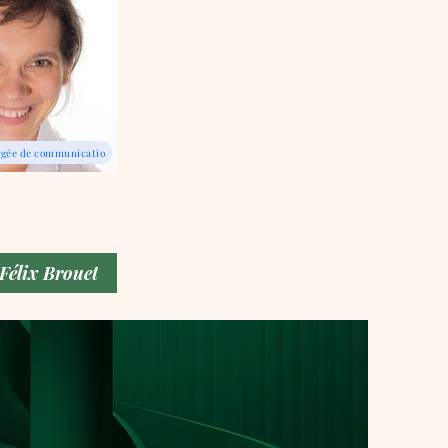
rgée de communicatio
Félix Brouet