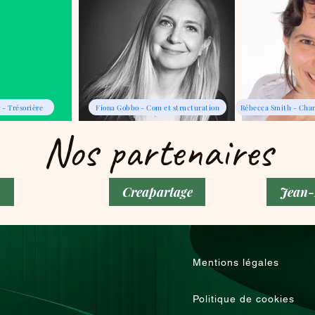
r - Trésorière
Fiona Gobbo - Com et structuration
Rébecca Smith - Cha
Nos partenaires
Creapartage
Jean-
Mentions légales
Politique de cookies